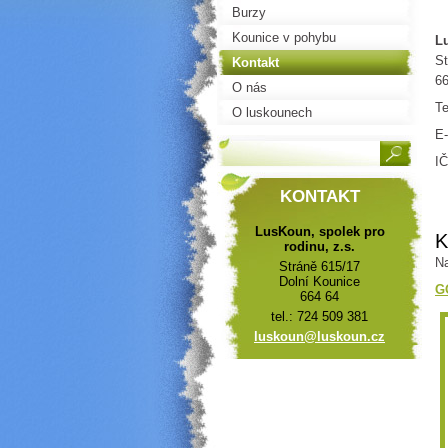
Burzy
Kounice v pohybu
Lu
St
Kontakt
66
O nás
Te
O luskounech
E-
IČ
KONTAKT
LusKoun, spolek pro
rodinu, z.s.
Na
Stráně 615/17
Dolní Kounice
G
664 64
tel.: 724 509 381
luskoun@
luskoun.
cz