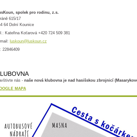
sKoun, spolek pro rodinu, z.s.
ráně 615/17
4 64 Dolní Kounice
l.: Kateřina Koťarová +420 724 509 381
mail:
luskoun@luskoun.cz
: 22846409
KLUBOVNA
vštivte nás -
naše nová klubovna je nad hasišskou zbrojnicí (Masarykovo
OOGLE MAPA