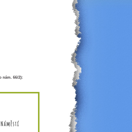
 nám. 66/2):