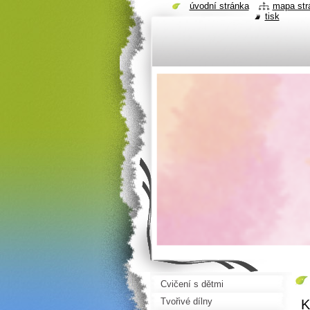
úvodní stránka
mapa str
tisk
Cvičení s dětmi
Tvořivé dílny
K