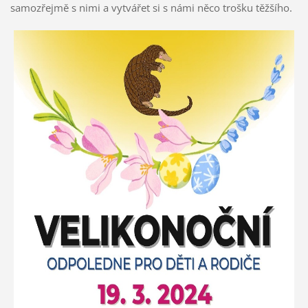
samozřejmě s nimi a vytvářet si s námi něco trošku těžšího.